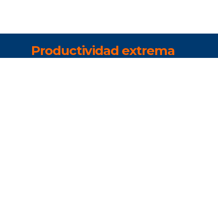
Pr
oductividad extrema
con herramientas de
desarrollo de UX de alto
control
XOne cuenta también con
capacidad para crear apps
basadas en diálogos y PNL, tanto
para trabajar en la propia app
como para la integración con
sistemas externos como LUIS,
Alexa o Google.
Las apps móviles nativas que
ofrece XOne son low-code y en