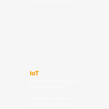
acciones de negocio.
Ver más
IoT
La integración de datos
de Internet de las
Cosas (IoT) en flujos de
trabajo para rastrear,
cuantificar y evaluar