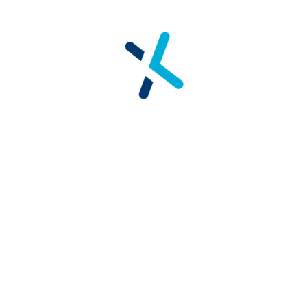
PORQUÉ XONE
P
Funcionalidades
C
Asistencia a desarrolladores
P
(
Servicios y Soporte
H
Qué nos hace únicos