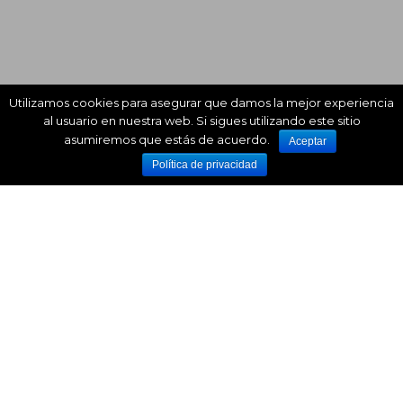
Utilizamos cookies para asegurar que damos la mejor experiencia
al usuario en nuestra web. Si sigues utilizando este sitio
asumiremos que estás de acuerdo.
Aceptar
Política de privacidad
Plataforma Multiexperiencia
Acelera el desarrollo de
aplicaciones empresariales
Creamos las soluciones
que tu negocio necesita